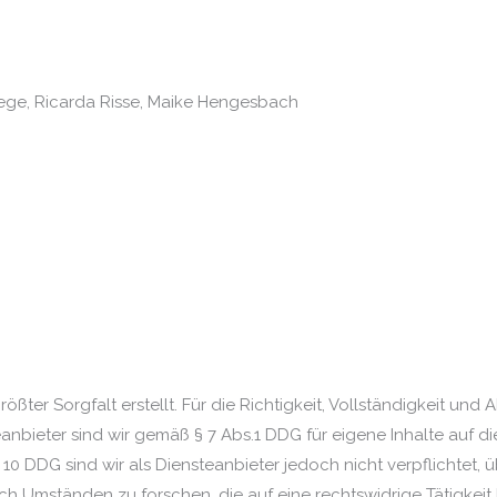
 Wege, Ricarda Risse, Maike Hengesbach
ößter Sorgfalt erstellt. Für die Richtigkeit, Vollständigkeit und 
nbieter sind wir gemäß § 7 Abs.1 DDG für eigene Inhalte auf d
 10 DDG sind wir als Diensteanbieter jedoch nicht verpflichtet,
 Umständen zu forschen, die auf eine rechtswidrige Tätigkeit 