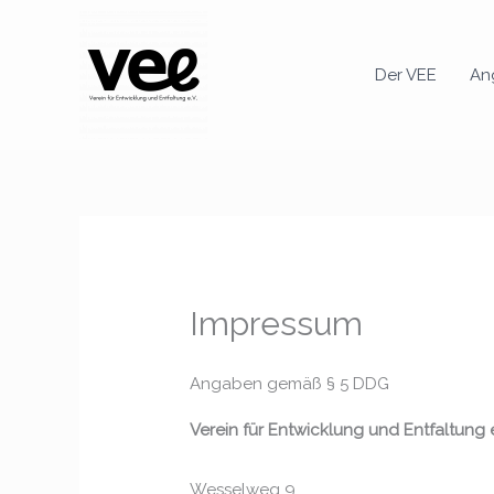
Zum
Inhalt
springen
Der VEE
An
Impressum
Angaben gemäß § 5 DDG
Verein für Entwicklung und Entfaltung e
Wesselweg 9