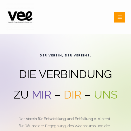
Zum
Inhalt
springen
DER VEREIN, DER VEREINT.
DIE VERBINDUNG
ZU
MIR
–
DIR
–
UNS
Der
Verein für Entwicklung und Entfaltung e. V.
steht
für Räume der Begegnung, des Wachstums und der